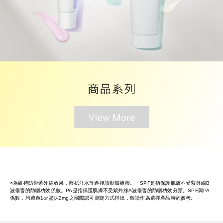
○為維持防禦紫外線效果，擦拭汗水等過後請勤加補擦。・SPF是指保護肌膚不受紫外線B
波傷害的防曬功效係數。PA是指保護肌膚不受紫外線A波傷害的防曬功效分類。SPF與PA
係數，均透過1㎠塗抹2mg之國際認可測定方式得出，敬請作為選擇產品時的參考。