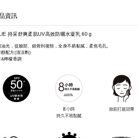
品資訊
LIE 持采舒爽柔肌UV高效防曬水凝乳 60 g
制油光，從臉部、鎖骨到後頸，全身不易黏膩，柔焦毛孔。
荷醇配方(清涼劑)
茶&檸檬香調