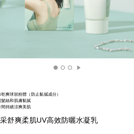
加乾爽球狀粉體（防止黏膩成分）
制髮絲和肌膚黏膩
時間持續涼爽美肌
采舒爽柔肌UV高效防曬水凝乳