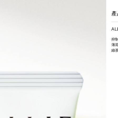
產
AL
抑
薄
綠