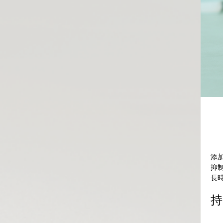
添
抑
長
持