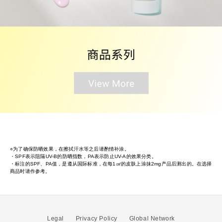
○为了确保防晒效果，在擦拭汗水等之后请酌情补涂。
・SPF表示阻隔UV-B的防晒指数，PA表示防止UV-A的效果分类。
・标注的SPF、PA值，是遵从国际标准，在每1㎠的皮肤上涂抹2mg产品后测出的。在选择
商品时请作参考。
Legal
Privacy Policy
Global Network